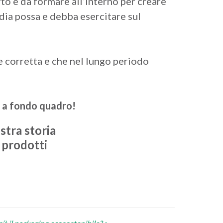
to e da formare all’interno per creare
dia possa e debba esercitare sul
 corretta e che nel lungo periodo
a a fondo quadro!
stra storia
 prodotti