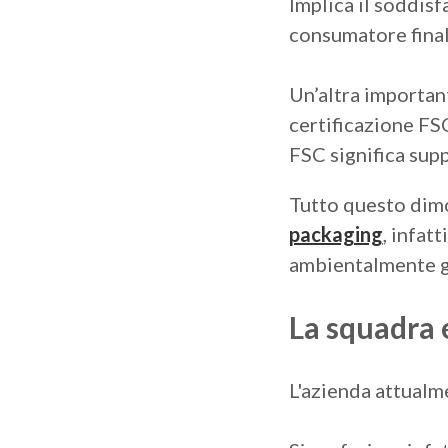
Implica il soddisf
consumatore final
Un’altra importan
certificazione FSC
FSC significa sup
Tutto questo dimo
packaging
, infat
ambientalmente g
La squadra e
L'azienda attualme