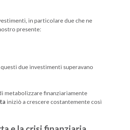
stimenti, in particolare due che ne
nostro presente:
questi due investimenti superavano
di metabolizzare finanziariamente
rta
iniziò a crescere costantemente così
rta
e
la crisi finanziaria