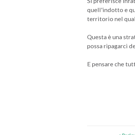
Si preferisce infa
quell'indotto e q
territorio nel qua
Questa è una stra
possa ripagarci de
E pensare che tut
Navigazi