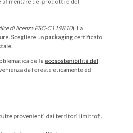
e alimentare dei prodotti e del
ice di licenza FSC-C119810
). La
ture. Scegliere un
packaging
certificato
tale.
roblematica della
ecosostenibilità del
 provenienza da foreste eticamente ed
tte provenienti dai territori limitrofi.