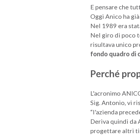
E pensare che tutt
Oggi Anico ha già
Nel 1989 era stata
Nel giro di poco 
risultava unico p
fondo quadro
di 
Perché prop
L'acronimo ANICO, 
Sig. Antonio, vi r
“l'azienda preced
Deriva quindi da A
progettare altri ti