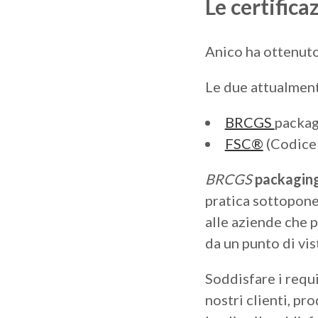
Le certifica
Anico ha ottenut
Le due attualment
BRCGS
packag
FSC®
(Codice 
BRCGS
packagin
pratica sottopone
alle aziende che 
da un punto di vis
Soddisfare i requ
nostri clienti, pr