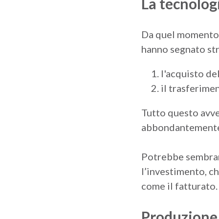
La tecnolog
Da quel momento l
hanno segnato str
l'acquisto de
il trasferime
Tutto questo avv
abbondantemente i
Potrebbe sembrare
l’investimento, ch
come il fatturato.
Produzione 