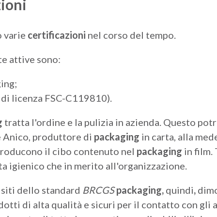
zioni
o varie
certificazioni
nel corso del tempo.
e attive sono:
ing;
di licenza FSC-C119810).
g
tratta l'ordine e la pulizia in azienda. Questo po
 Anico, produttore di
packaging
in carta, alla med
producono il cibo contenuto nel
packaging
in film.
ta igienico che in merito all'organizzazione.
isiti dello standard
BRCGS
packaging,
quindi
,
dimo
odotti di alta qualità e sicuri per il contatto con gl