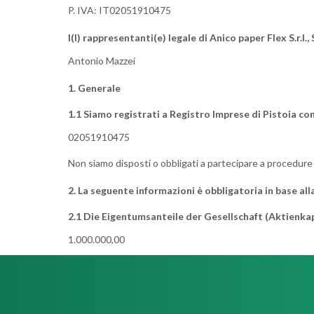
P. IVA: IT02051910475
I(l) rappresentanti(e) legale di Anico paper Flex S.r.l., 
Antonio Mazzei
1. Generale
1.1 Siamo registrati a Registro Imprese di Pistoia con
02051910475
Non siamo disposti o obbligati a partecipare a procedure 
2. La seguente informazioni è obbligatoria in base all
2.1 Die Eigentumsanteile der Gesellschaft (Aktienkap
1.000.000,00