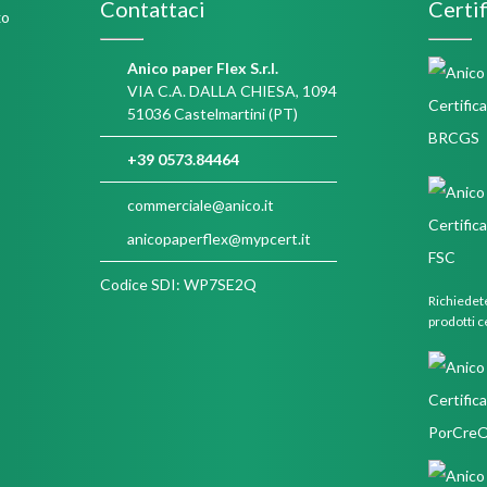
Contattaci
Certif
Anico paper Flex S.r.l.
VIA C.A. DALLA CHIESA, 1094
51036 Castelmartini (PT)
+39 0573.84464
commerciale@anico.it
anicopaperflex@mypcert.it
Codice SDI: WP7SE2Q
Richiedete
prodotti c