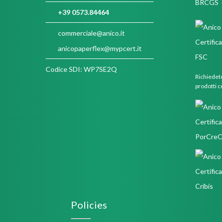
+39 0573.84464
commerciale@anico.it
anicopaperflex@mypcert.it
Codice SDI: WP7SE2Q
Richiedete
prodotti c
Policies