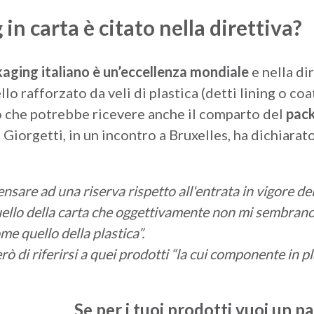
 in carta è citato nella direttiva?
ckaging italiano è un’eccellenza mondiale
e nella di
lo rafforzato da veli di plastica (detti lining o coa
o che potrebbe ricevere anche il comparto del
pac
ro Giorgetti, in un incontro a Bruxelles, ha dichiara
nsare ad una riserva rispetto all'entrata in vigore de
uello della carta che oggettivamente non mi sembrano 
e quello della plastica”.
ò di riferirsi a quei prodotti “la cui componente in pl
Se per i tuoi prodotti vuoi un p