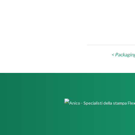
Navigazi
< Packaging 
articoli