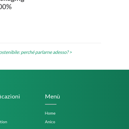
100%
ostenibile: perché parlarne adesso? >
icazioni
Menù
Home
Anico