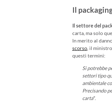
Il packaging
Il settore del pa
carta, ma solo quel
In merito al dann
scorso
, il minist
questi termini:
Si potrebbe pe
settori tipo q
ambientale com
Precisando per
carta
”.