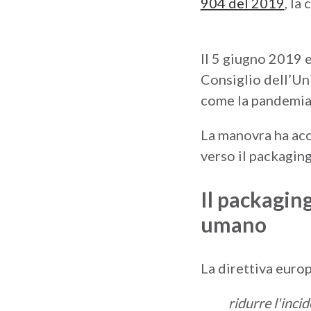
904 del 2019
, la
Il 5 giugno 2019 
Consiglio dell’Uni
come la pandemia 
La manovra ha acce
verso il packaging
Il packaging
umano
La direttiva europ
ridurre l'inci