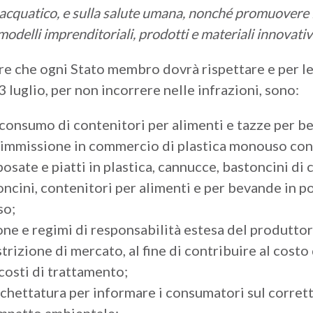
 acquatico, e sulla salute umana, nonché promuovere 
modelli imprenditoriali, prodotti e materiali innovativ
ure che ogni Stato membro dovrà rispettare e per l
3 luglio, per non incorrere nelle infrazioni, sono:
consumo di contenitori per alimenti e tazze per b
l’immissione in commercio di plastica monouso con
osate e piatti in plastica, cannucce, bastoncini di 
ncini, contenitori per alimenti e per bevande in p
so;
ne e regimi di responsabilità estesa del produttore
strizione di mercato, al fine di contribuire al cost
 costi di trattamento;
ichettatura per informare i consumatori sul corrett