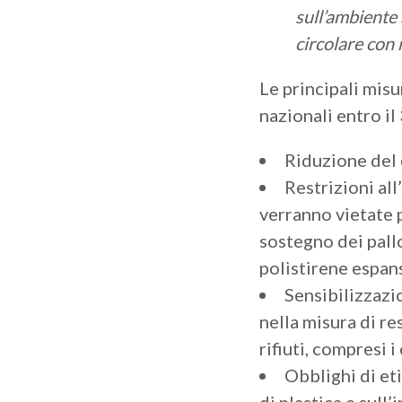
sull’ambiente
circolare con 
Le principali mis
nazionali entro il 
Riduzione del 
Restrizioni al
verranno vietate p
sostegno dei pallo
polistirene espan
Sensibilizzazio
nella misura di re
rifiuti, compresi i
Obblighi di et