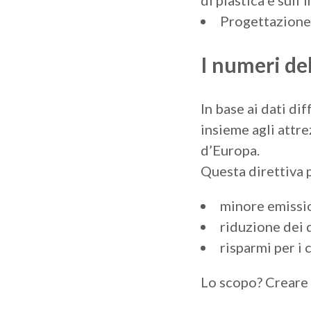
di plastica e sull
Progettazione 
I numeri de
In base ai dati di
insieme agli attre
d’Europa.
Questa direttiva p
minore emissio
riduzione dei 
risparmi per i 
Lo scopo? Creare