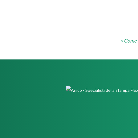
Navigazi
< Come v
articoli