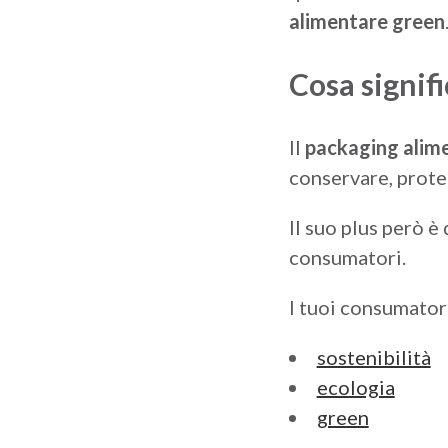
alimentare green
Cosa signif
Il
packaging alim
conservare
,
prote
Il suo plus però è
consumatori.
I tuoi consumatori
sostenibilità
ecologia
green