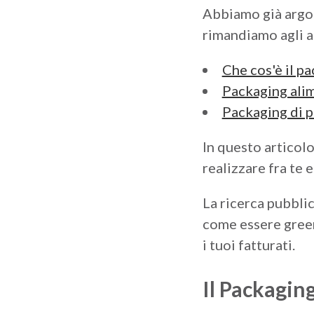
Abbiamo già argo
rimandiamo agli ar
Che cos'è il p
Packaging ali
Packaging di p
In questo articol
realizzare fra te e
La ricerca pubbli
come essere green
i tuoi fatturati.
Il Packagin