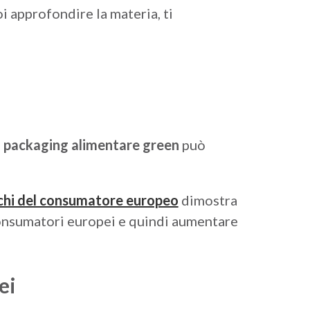
oi approfondire la materia, ti
n
packaging alimentare green
può
cchi del consumatore europeo
dimostra
consumatori europei e quindi aumentare
ei