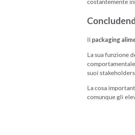
costantemente inn
Concluden
Il
packaging alim
La sua funzione de
comportamentale p
suoi stakeholders
La cosa important
comunque gli eleva