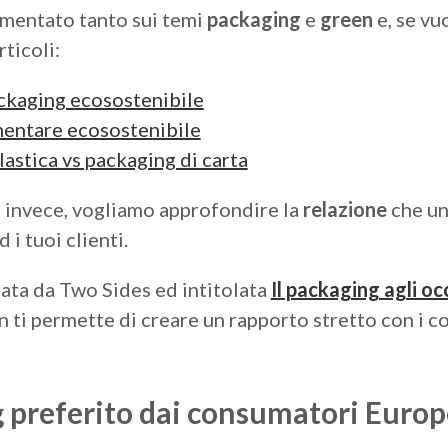
mentato tanto sui temi
packaging
e
green
e, se vu
ticoli:
ackaging ecosostenibile
mentare ecosostenibile
lastica vs packaging di carta
o invece, vogliamo approfondire la
relazione
che u
d i tuoi clienti.
cata da Two Sides ed intitolata
Il packaging agli o
 ti permette di creare un rapporto stretto con i 
g preferito dai consumatori Europ