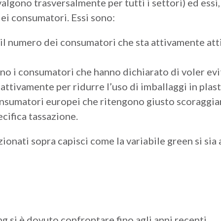
valgono trasversalmente per tutti i settori) ed ess
i consumatori. Essi sono:
il numero dei consumatori che sta attivamente atti
no i consumatori che hanno dichiarato di voler evit
ttivamente per ridurre l’uso di imballaggi in plasti
nsumatori europei che ritengono giusto scoraggiare 
cifica tassazione.
zionati sopra capisci come la variabile green si si
ng si è dovuto confrontare fino agli anni recenti.