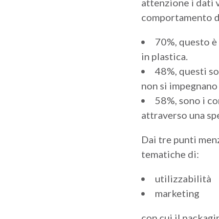
attenzione i dati 
comportamento de
70%, questo è 
in plastica.
48%, questi so
non si impegnano a
58%, sono i co
attraverso una spe
Dai tre punti men
tematiche di:
utilizzabilità
marketing
con cui il packagi