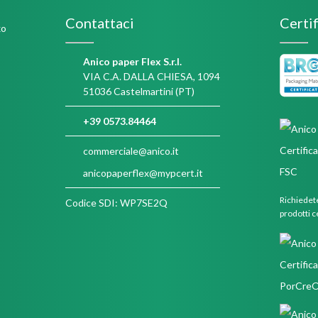
Contattaci
Certif
Anico paper Flex S.r.l.
VIA C.A. DALLA CHIESA, 1094
51036 Castelmartini (PT)
+39 0573.84464
commerciale@anico.it
anicopaperflex@mypcert.it
Richiedete
Codice SDI: WP7SE2Q
prodotti c