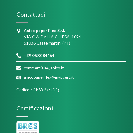
Contattaci
Anico paper Flex S.r.l.
VIA C.A. DALLA CHIESA, 1094
51036 Castelmartini (PT)
+39 0573.84464
commerciale@anico.it
anicopaperflex@mypcert.it
Codice SDI: WP7SE2Q
Certificazioni